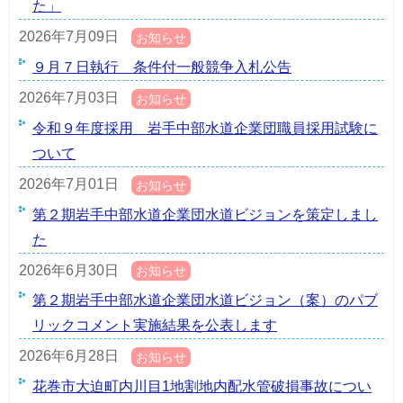
た」
2026年7月09日
お知らせ
９月７日執行 条件付一般競争入札公告
2026年7月03日
お知らせ
令和９年度採用 岩手中部水道企業団職員採用試験に
ついて
2026年7月01日
お知らせ
第２期岩手中部水道企業団水道ビジョンを策定しまし
た
2026年6月30日
お知らせ
第２期岩手中部水道企業団水道ビジョン（案）のパブ
リックコメント実施結果を公表します
2026年6月28日
お知らせ
花巻市大迫町内川目1地割地内配水管破損事故につい