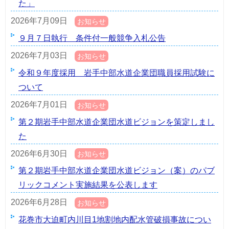
た」
2026年7月09日
お知らせ
９月７日執行 条件付一般競争入札公告
2026年7月03日
お知らせ
令和９年度採用 岩手中部水道企業団職員採用試験に
ついて
2026年7月01日
お知らせ
第２期岩手中部水道企業団水道ビジョンを策定しまし
た
2026年6月30日
お知らせ
第２期岩手中部水道企業団水道ビジョン（案）のパブ
リックコメント実施結果を公表します
2026年6月28日
お知らせ
花巻市大迫町内川目1地割地内配水管破損事故につい