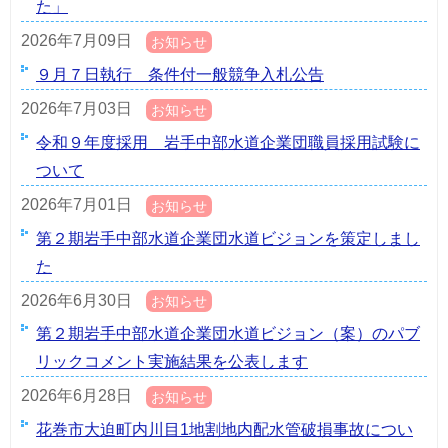
た」
2026年7月09日
お知らせ
９月７日執行 条件付一般競争入札公告
2026年7月03日
お知らせ
令和９年度採用 岩手中部水道企業団職員採用試験に
ついて
2026年7月01日
お知らせ
第２期岩手中部水道企業団水道ビジョンを策定しまし
た
2026年6月30日
お知らせ
第２期岩手中部水道企業団水道ビジョン（案）のパブ
リックコメント実施結果を公表します
2026年6月28日
お知らせ
花巻市大迫町内川目1地割地内配水管破損事故につい