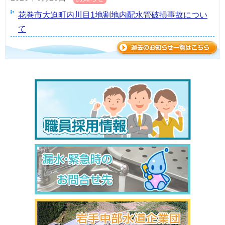
花巻市大迫町内川目1地割地内配水管破損事故につい
て