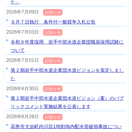
た」
2026年7月09日
お知らせ
９月７日執行 条件付一般競争入札公告
2026年7月03日
お知らせ
令和９年度採用 岩手中部水道企業団職員採用試験に
ついて
2026年7月01日
お知らせ
第２期岩手中部水道企業団水道ビジョンを策定しまし
た
2026年6月30日
お知らせ
第２期岩手中部水道企業団水道ビジョン（案）のパブ
リックコメント実施結果を公表します
2026年6月28日
お知らせ
花巻市大迫町内川目1地割地内配水管破損事故につい