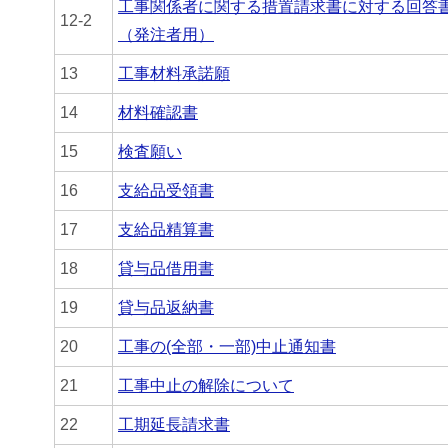
工事関係者に関する措置請求書に対する回答
12-2
（発注者用）
13
工事材料承諾願
14
材料確認書
15
検査願い
16
支給品受領書
17
支給品精算書
18
貸与品借用書
19
貸与品返納書
20
工事の(全部・一部)中止通知書
21
工事中止の解除について
22
工期延長請求書