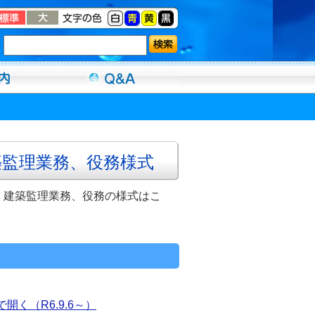
築監理業務、役務様式
、建築監理業務、役務の様式はこ
で開く（R6.9.6～）