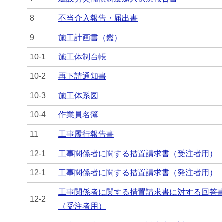
8
不当介入報告・届出書
9
施工計画書（鑑）
10-1
施工体制台帳
10-2
再下請通知書
10-3
施工体系図
10-4
作業員名簿
11
工事履行報告書
12-1
工事関係者に関する措置請求書（受注者用）
12-1
工事関係者に関する措置請求書（発注者用）
工事関係者に関する措置請求書に対する回答
12-2
（受注者用）