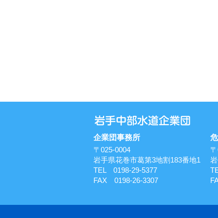
企業団事務所
危
〒025-0004
〒
岩手県花巻市葛第3地割183番地1
岩
TEL 0198-29-5377
T
FAX 0198-26-3307
F