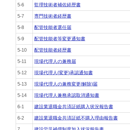
5-6
監理技術者補佐経歴書
5-7
専門技術者経歴書
5-8
配管技能者選任届
5-9
配管技能者等変更通知書
5-10
配管技能者経歴書
5-11
現場代理人の兼務届
5-12
現場代理人(変更)承認通知書
5-13
現場代理人の兼務変更(解除)届
5-14
現場代理人兼務承認取消通知書
6-1
建設業退職金共済証紙購入状況報告書
6-2
建設業退職金共済証紙不購入理由報告書
7
建設労災補償制度加入状況報告書