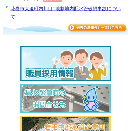
花巻市大迫町内川目1地割地内配水管破損事故につい
て