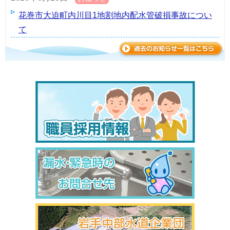
花巻市大迫町内川目1地割地内配水管破損事故につい
て