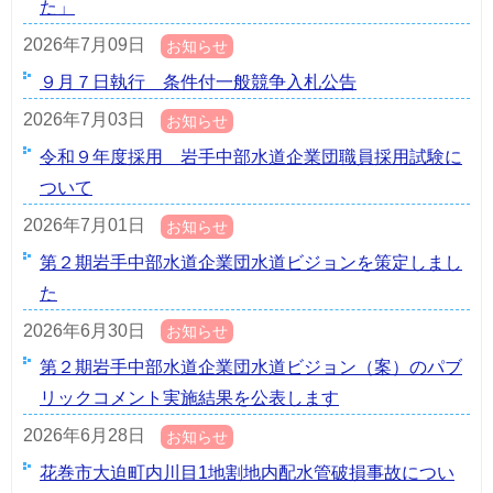
た」
2026年7月09日
お知らせ
９月７日執行 条件付一般競争入札公告
2026年7月03日
お知らせ
令和９年度採用 岩手中部水道企業団職員採用試験に
ついて
2026年7月01日
お知らせ
第２期岩手中部水道企業団水道ビジョンを策定しまし
た
2026年6月30日
お知らせ
第２期岩手中部水道企業団水道ビジョン（案）のパブ
リックコメント実施結果を公表します
2026年6月28日
お知らせ
花巻市大迫町内川目1地割地内配水管破損事故につい