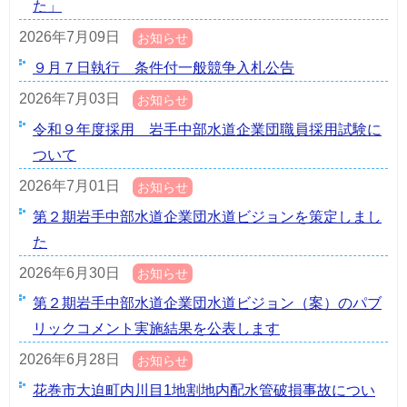
た」
2026年7月09日
お知らせ
９月７日執行 条件付一般競争入札公告
2026年7月03日
お知らせ
令和９年度採用 岩手中部水道企業団職員採用試験に
ついて
2026年7月01日
お知らせ
第２期岩手中部水道企業団水道ビジョンを策定しまし
た
2026年6月30日
お知らせ
第２期岩手中部水道企業団水道ビジョン（案）のパブ
リックコメント実施結果を公表します
2026年6月28日
お知らせ
花巻市大迫町内川目1地割地内配水管破損事故につい