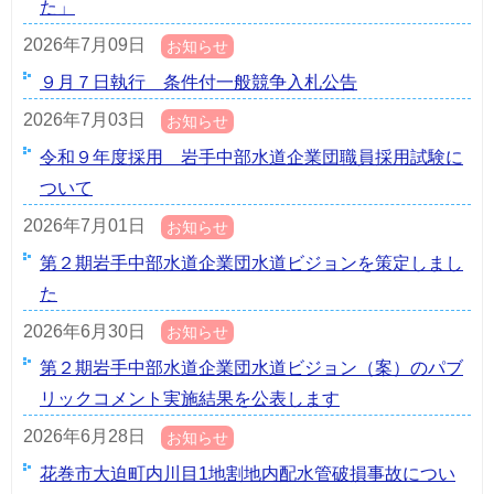
た」
2026年7月09日
お知らせ
９月７日執行 条件付一般競争入札公告
2026年7月03日
お知らせ
令和９年度採用 岩手中部水道企業団職員採用試験に
ついて
2026年7月01日
お知らせ
第２期岩手中部水道企業団水道ビジョンを策定しまし
た
2026年6月30日
お知らせ
第２期岩手中部水道企業団水道ビジョン（案）のパブ
リックコメント実施結果を公表します
2026年6月28日
お知らせ
花巻市大迫町内川目1地割地内配水管破損事故につい