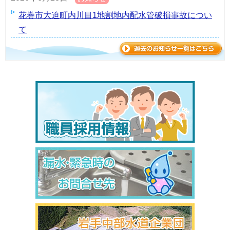
花巻市大迫町内川目1地割地内配水管破損事故につい
て