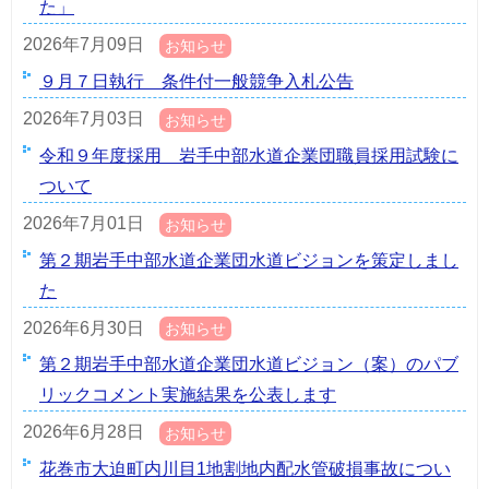
た」
2026年7月09日
お知らせ
９月７日執行 条件付一般競争入札公告
2026年7月03日
お知らせ
令和９年度採用 岩手中部水道企業団職員採用試験に
ついて
2026年7月01日
お知らせ
第２期岩手中部水道企業団水道ビジョンを策定しまし
た
2026年6月30日
お知らせ
第２期岩手中部水道企業団水道ビジョン（案）のパブ
リックコメント実施結果を公表します
2026年6月28日
お知らせ
花巻市大迫町内川目1地割地内配水管破損事故につい