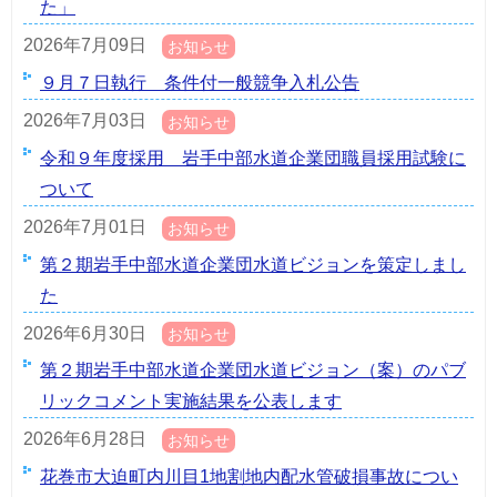
た」
2026年7月09日
お知らせ
９月７日執行 条件付一般競争入札公告
2026年7月03日
お知らせ
令和９年度採用 岩手中部水道企業団職員採用試験に
ついて
2026年7月01日
お知らせ
第２期岩手中部水道企業団水道ビジョンを策定しまし
た
2026年6月30日
お知らせ
第２期岩手中部水道企業団水道ビジョン（案）のパブ
リックコメント実施結果を公表します
2026年6月28日
お知らせ
花巻市大迫町内川目1地割地内配水管破損事故につい