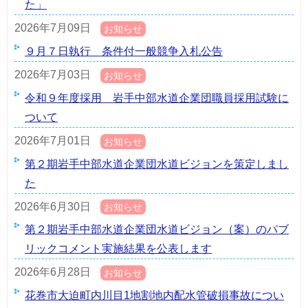
た」
2026年7月09日
お知らせ
９月７日執行 条件付一般競争入札公告
2026年7月03日
お知らせ
令和９年度採用 岩手中部水道企業団職員採用試験に
ついて
2026年7月01日
お知らせ
第２期岩手中部水道企業団水道ビジョンを策定しまし
た
2026年6月30日
お知らせ
第２期岩手中部水道企業団水道ビジョン（案）のパブ
リックコメント実施結果を公表します
2026年6月28日
お知らせ
花巻市大迫町内川目1地割地内配水管破損事故につい