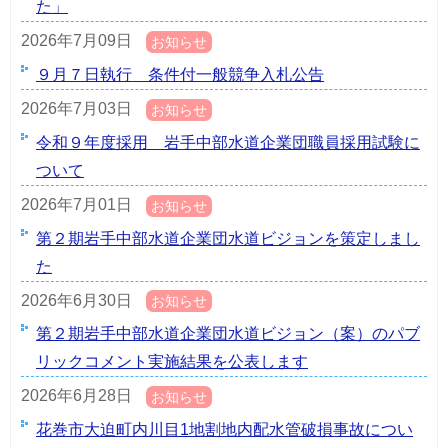
た」
2026年7月09日
お知らせ
９月７日執行 条件付一般競争入札公告
2026年7月03日
お知らせ
令和９年度採用 岩手中部水道企業団職員採用試験に
ついて
2026年7月01日
お知らせ
第２期岩手中部水道企業団水道ビジョンを策定しまし
た
2026年6月30日
お知らせ
第２期岩手中部水道企業団水道ビジョン（案）のパブ
リックコメント実施結果を公表します
2026年6月28日
お知らせ
花巻市大迫町内川目1地割地内配水管破損事故につい