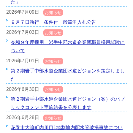
た」
2026年7月09日
お知らせ
９月７日執行 条件付一般競争入札公告
2026年7月03日
お知らせ
令和９年度採用 岩手中部水道企業団職員採用試験に
ついて
2026年7月01日
お知らせ
第２期岩手中部水道企業団水道ビジョンを策定しまし
た
2026年6月30日
お知らせ
第２期岩手中部水道企業団水道ビジョン（案）のパブ
リックコメント実施結果を公表します
2026年6月28日
お知らせ
花巻市大迫町内川目1地割地内配水管破損事故につい