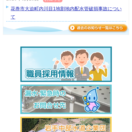
花巻市大迫町内川目1地割地内配水管破損事故につい
て