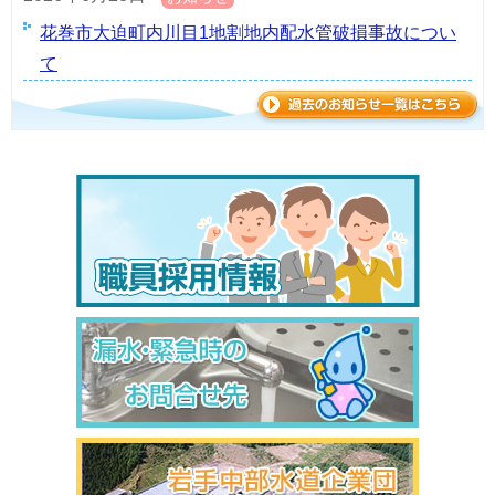
花巻市大迫町内川目1地割地内配水管破損事故につい
て