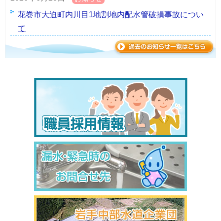
花巻市大迫町内川目1地割地内配水管破損事故につい
て