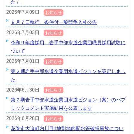
た」
2026年7月09日
お知らせ
９月７日執行 条件付一般競争入札公告
2026年7月03日
お知らせ
令和９年度採用 岩手中部水道企業団職員採用試験に
ついて
2026年7月01日
お知らせ
第２期岩手中部水道企業団水道ビジョンを策定しまし
た
2026年6月30日
お知らせ
第２期岩手中部水道企業団水道ビジョン（案）のパブ
リックコメント実施結果を公表します
2026年6月28日
お知らせ
花巻市大迫町内川目1地割地内配水管破損事故につい