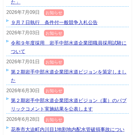
た」
2026年7月09日
お知らせ
９月７日執行 条件付一般競争入札公告
2026年7月03日
お知らせ
令和９年度採用 岩手中部水道企業団職員採用試験に
ついて
2026年7月01日
お知らせ
第２期岩手中部水道企業団水道ビジョンを策定しまし
た
2026年6月30日
お知らせ
第２期岩手中部水道企業団水道ビジョン（案）のパブ
リックコメント実施結果を公表します
2026年6月28日
お知らせ
花巻市大迫町内川目1地割地内配水管破損事故につい