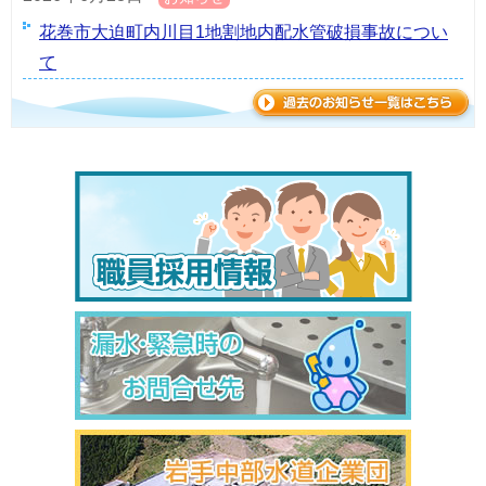
花巻市大迫町内川目1地割地内配水管破損事故につい
て