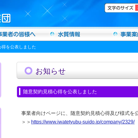
心得を公表しました
お知らせ
随意契約見積心得を公表しました
事業者向けページに、随意契約見積心得及び様式を
＞＞
https://www.iwatetyubu-suido.jp/company/2329/