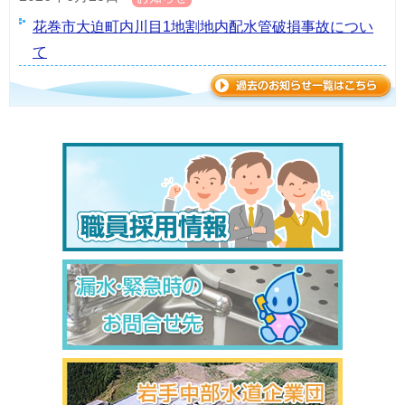
花巻市大迫町内川目1地割地内配水管破損事故につい
て