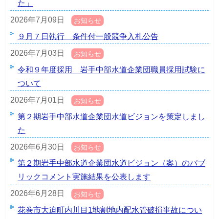
た」
2026年7月09日
お知らせ
９月７日執行 条件付一般競争入札公告
2026年7月03日
お知らせ
令和９年度採用 岩手中部水道企業団職員採用試験に
ついて
2026年7月01日
お知らせ
第２期岩手中部水道企業団水道ビジョンを策定しまし
た
2026年6月30日
お知らせ
第２期岩手中部水道企業団水道ビジョン（案）のパブ
リックコメント実施結果を公表します
2026年6月28日
お知らせ
花巻市大迫町内川目1地割地内配水管破損事故につい