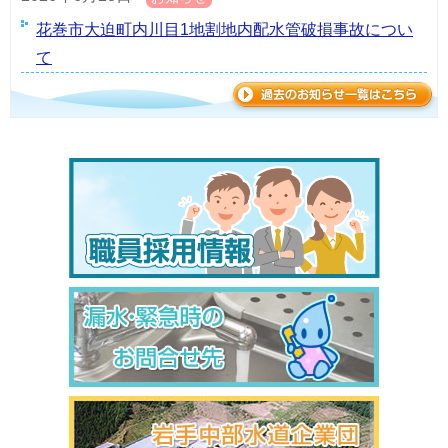
花巻市大迫町内川目1地割地内配水管破損事故につい
て