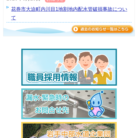
花巻市大迫町内川目1地割地内配水管破損事故につい
て