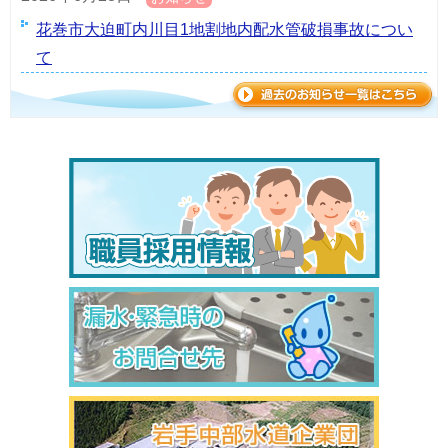
花巻市大迫町内川目1地割地内配水管破損事故につい
て