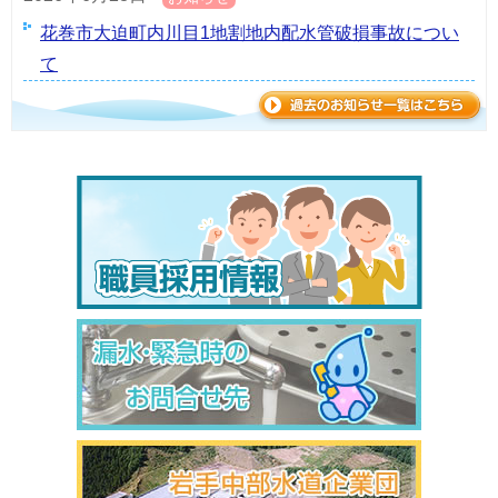
花巻市大迫町内川目1地割地内配水管破損事故につい
て