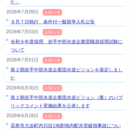
た」
2026年7月09日
お知らせ
９月７日執行 条件付一般競争入札公告
2026年7月03日
お知らせ
令和９年度採用 岩手中部水道企業団職員採用試験に
ついて
2026年7月01日
お知らせ
第２期岩手中部水道企業団水道ビジョンを策定しまし
た
2026年6月30日
お知らせ
第２期岩手中部水道企業団水道ビジョン（案）のパブ
リックコメント実施結果を公表します
2026年6月28日
お知らせ
花巻市大迫町内川目1地割地内配水管破損事故につい