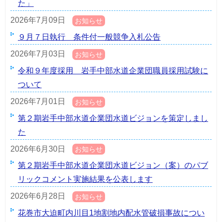
た」
2026年7月09日
お知らせ
９月７日執行 条件付一般競争入札公告
2026年7月03日
お知らせ
令和９年度採用 岩手中部水道企業団職員採用試験に
ついて
2026年7月01日
お知らせ
第２期岩手中部水道企業団水道ビジョンを策定しまし
た
2026年6月30日
お知らせ
第２期岩手中部水道企業団水道ビジョン（案）のパブ
リックコメント実施結果を公表します
2026年6月28日
お知らせ
花巻市大迫町内川目1地割地内配水管破損事故につい