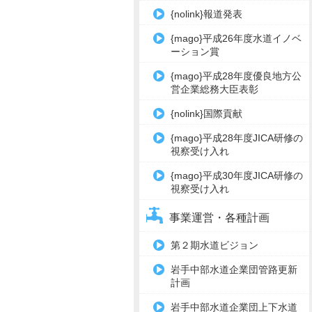
{nolink}報道発表
{mago}平成26年度水道イノベ
ーション賞
{mago}平成28年度優良地方公
営企業総務大臣表彰
{nolink}国際貢献
{mago}平成28年度JICA研修の
視察受け入れ
{mago}平成30年度JICA研修の
視察受け入れ
事業運営・各種計画
第２期水道ビジョン
岩手中部水道企業団管路更新
計画
岩手中部水道企業団上下水道