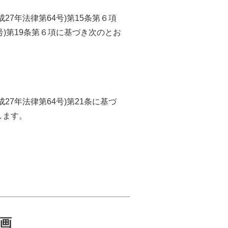
7年法律第64号)第15条第６項
号)第19条第６項に基づき次のとお
7年法律第64号)第21条に基づ
します。
画