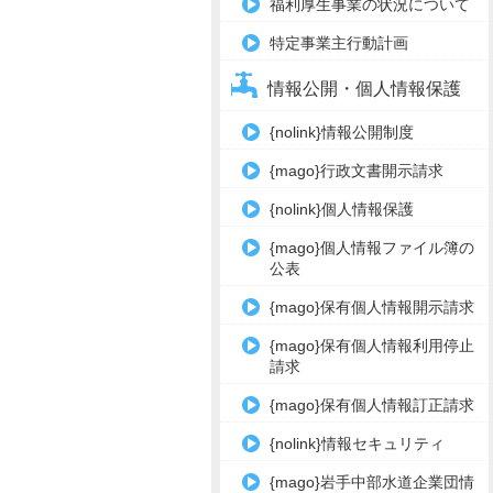
福利厚生事業の状況について
特定事業主行動計画
情報公開・個人情報保護
{nolink}情報公開制度
{mago}行政文書開示請求
{nolink}個人情報保護
{mago}個人情報ファイル簿の
公表
{mago}保有個人情報開示請求
{mago}保有個人情報利用停止
請求
{mago}保有個人情報訂正請求
{nolink}情報セキュリティ
{mago}岩手中部水道企業団情