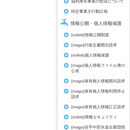
福利厚生事業の状況について
特定事業主行動計画
情報公開・個人情報保護
{nolink}情報公開制度
{mago}行政文書開示請求
{nolink}個人情報保護
{mago}個人情報ファイル簿の
公表
{mago}保有個人情報開示請求
{mago}保有個人情報利用停止
請求
{mago}保有個人情報訂正請求
{nolink}情報セキュリティ
{mago}岩手中部水道企業団情