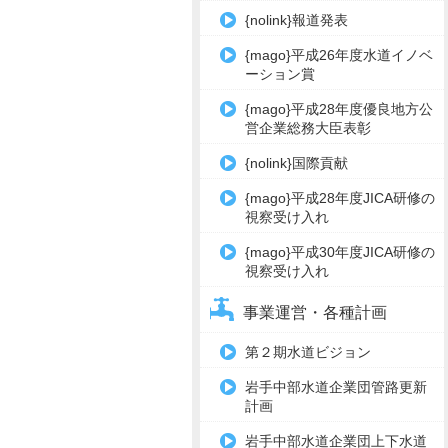
{nolink}報道発表
{mago}平成26年度水道イノベ
ーション賞
{mago}平成28年度優良地方公
営企業総務大臣表彰
{nolink}国際貢献
{mago}平成28年度JICA研修の
視察受け入れ
{mago}平成30年度JICA研修の
視察受け入れ
事業運営・各種計画
第２期水道ビジョン
岩手中部水道企業団管路更新
計画
岩手中部水道企業団上下水道