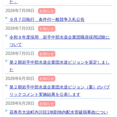
た」
2026年7月09日
お知らせ
９月７日執行 条件付一般競争入札公告
2026年7月03日
お知らせ
令和９年度採用 岩手中部水道企業団職員採用試験に
ついて
2026年7月01日
お知らせ
第２期岩手中部水道企業団水道ビジョンを策定しまし
た
2026年6月30日
お知らせ
第２期岩手中部水道企業団水道ビジョン（案）のパブ
リックコメント実施結果を公表します
2026年6月28日
お知らせ
花巻市大迫町内川目1地割地内配水管破損事故につい